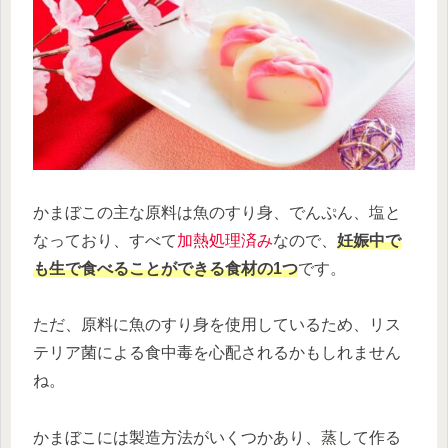
かまぼこの主な原料は魚のすり身、でんぷん、塩と
なっており、すべて
加熱処理済み
なので、
妊娠中で
も生で食べることができる食材の1つ
です。
ただ、原料に魚のすり身を使用しているため、リス
テリア菌による食中毒を心配されるかもしれません
ね。
かまぼこには製造方法がいくつかあり、蒸して作る