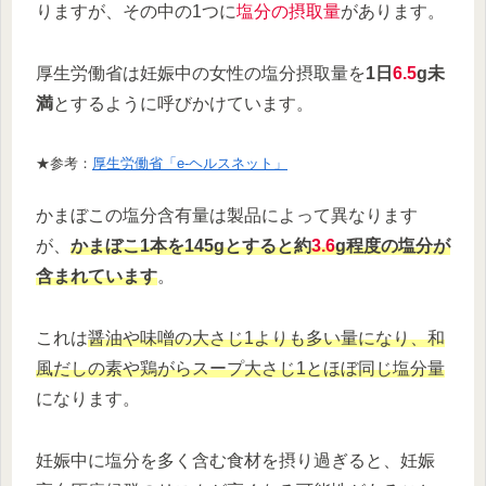
りますが、その中の1つに
塩分の摂取量
があります。
厚生労働省は妊娠中の女性の塩分摂取量を
1日
6.5
g未
満
とするように呼びかけています。
★参考：
厚生労働省「e-ヘルスネット」
かまぼこの塩分含有量は製品によって異なります
が、
かまぼこ1本を145gとすると約
3.6
g程度の塩分が
含まれています
。
これは
醤油や味噌の大さじ1よりも多い量になり、和
風だしの素や鶏がらスープ大さじ1とほぼ同じ塩分量
になります。
妊娠中に塩分を多く含む食材を摂り過ぎると、妊娠