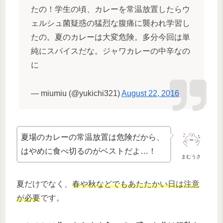
たの！学生の頃、カレーを常温放置したらウ
ェルシュ菌疑惑の猛烈な腹痛に襲われ学習し
たの。夏のカレーは大変危険。多分今回は単
純にスパイスだな。ジャワカレーの中辛なの
に
— miumiu (@yukichi321)
August 22, 2016
夏場のカレーの常温放置は危険だから、
はやめに食べ切るのがベストだよ…！
まむうさ
夏だけでなく、
春や秋などでもあたたかい日は注意
が必要
です。