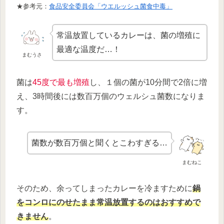
★参考元：
食品安全委員会「ウエルッシュ菌食中毒」
常温放置しているカレーは、菌の増殖に
最適な温度だ…！
まむうさ
菌は
45度で最も増殖
し、１個の菌が10分間で2倍に増
え、3時間後には数百万個のウェルシュ菌数になりま
す。
菌数が数百万個と聞くとこわすぎる…
まむねこ
そのため、余ってしまったカレーを冷ますために
鍋
をコンロにのせたまま常温放置するのはおすすめで
きません
。