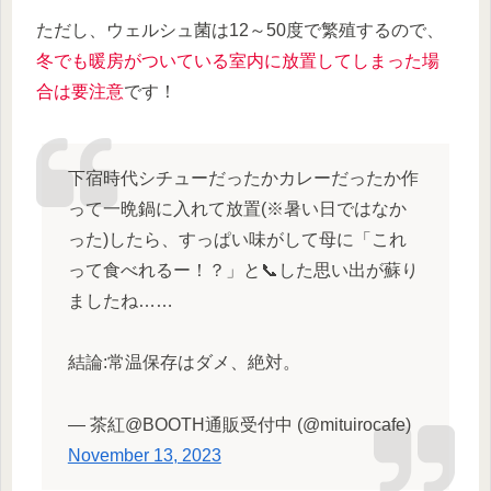
ただし、ウェルシュ菌は12～50度で繁殖するので、
冬でも暖房がついている室内に放置してしまった
場
合
は要注意
です！
下宿時代シチューだったかカレーだったか作
って一晩鍋に入れて放置(※暑い日ではなか
った)したら、すっぱい味がして母に「これ
って食べれるー！？」と📞した思い出が蘇り
ましたね……
結論:常温保存はダメ、絶対。
— 茶紅@BOOTH通販受付中 (@mituirocafe)
November 13, 2023