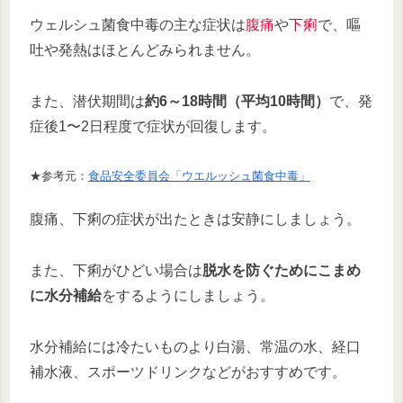
ウェルシュ菌食中毒の主な症状は
腹痛
や
下痢
で、嘔
吐や発熱はほとんどみられません。
また、潜伏期間は
約6～18時間（平均10時間）
で、発
症後1〜2日程度で症状が回復します。
★参考元：
食品安全委員会「ウエルッシュ菌食中毒」
腹痛、下痢の症状が出たときは安静にしましょう。
また、下痢がひどい場合は
脱水を防ぐためにこまめ
に水分補給
をするようにしましょう。
水分補給には冷たいものより白湯、常温の水、経口
補水液、スポーツドリンクなどがおすすめです。