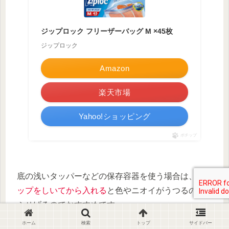
ジップロック フリーザーバッグ M ×45枚
ジップロック
Amazon
楽天市場
Yahoo!ショッピング
ポチップ
底の浅いタッパーなどの保存容器を使う場合は、
ラ
ップをしいてから入れる
と色やニオイがうつるのを
ふせげるのでおすすめです。
ホーム
検索
トップ
サイドバー