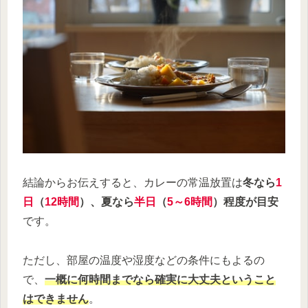
結論からお伝えすると、カレーの常温放置は
冬なら
1
日
（
12時間
）、夏なら
半日
（
5～6時間
）程度が目安
です。
ただし、部屋の温度や湿度などの条件にもよるの
で、
一概に何時間までなら確実に大丈夫ということ
はできません
。